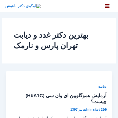
رش
ه
Main
حتوا
Menu
بهترین دکتر غدد و دیابت
تهران پارس و نارمک
دیابت
آزمایش هموگلوبین ای وان سی (HbA1C)
چیست؟
🌐admin site
22 تیر 1397
/