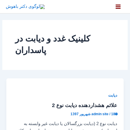
رش
ه
Main
حتوا
Menu
کلینیک غدد و دیابت در
پاسداران
دیابت
علائم هشداردهنده دیابت نوع 2
🌐admin site
18 شهریور 1397
/
دیابت نوع 2 (دیابت بزرگسالان یا دیابت غیر وابسته به